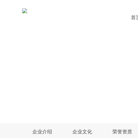
首
GCC嘉善服务，中国产城全态链服务商
我们与城市共进，以海陆空品牌矩阵，
全态链产业，助推驰骋征途。
企业介绍
企业文化
荣誉资质