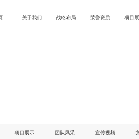
页
关于我们
战略布局
荣誉资质
项目
，你的发展共同体。
伴飞城市理想的每一次更新。
我们与企业同行，用嘉速系统的
项目展示
团队风采
宣传视频